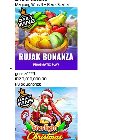
Mahjong Wins 3 – Black Scatter
yunisa****h
IDR
3,010,000.00
Rujak Bonanza