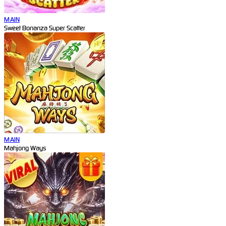
MAIN
Sweet Bonanza Super Scatter
MAIN
Mahjong Ways