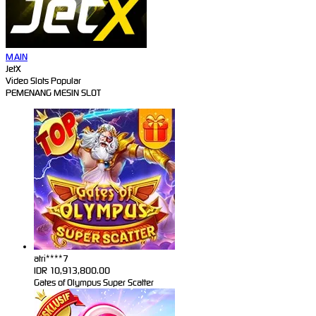
MAIN
JetX
Video Slots Popular
PEMENANG MESIN SLOT
atri****7
IDR
10,913,800.00
Gates of Olympus Super Scatter