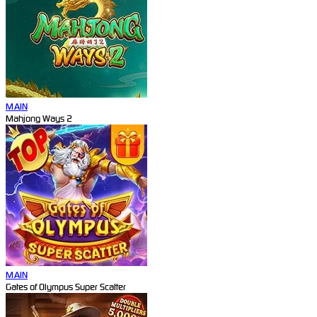
MAIN
Mahjong Ways 2
MAIN
Gates of Olympus Super Scatter