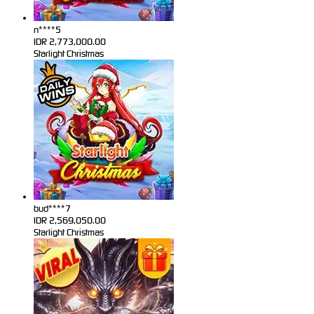
n****5
IDR
2,773,000.00
Starlight Christmas
bud****7
IDR
2,569,050.00
Starlight Christmas