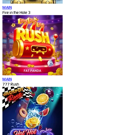
MAIN
Fire in the Hole 3
MAIN
777 Rush