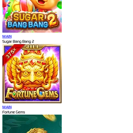
MAIN
Sugar Bang Bang 2
MAIN
Fortune Gems