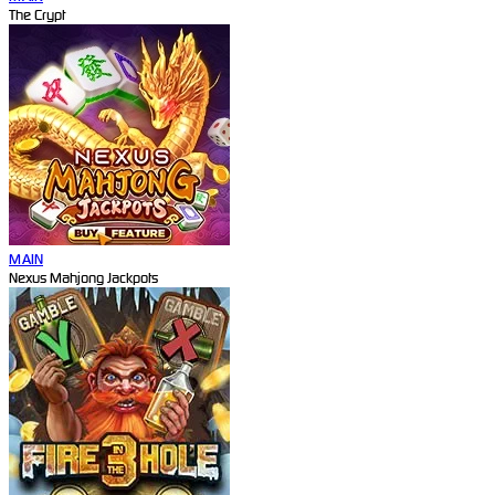
The Crypt
MAIN
Nexus Mahjong Jackpots