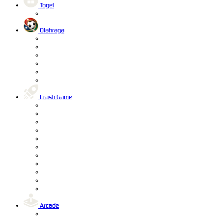
Togel
Olahraga
Crash Game
Arcade