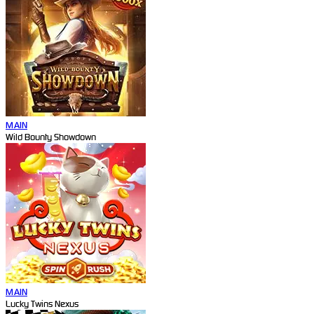
MAIN
Wild Bounty Showdown
MAIN
Lucky Twins Nexus