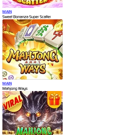
MAIN
Sweet Bonanza Super Scatter
MAIN
Mahjong Ways