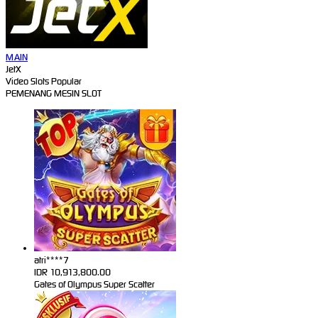
MAIN
JetX
Video Slots Popular
PEMENANG MESIN SLOT
atri****7
IDR
10,913,800.00
Gates of Olympus Super Scatter