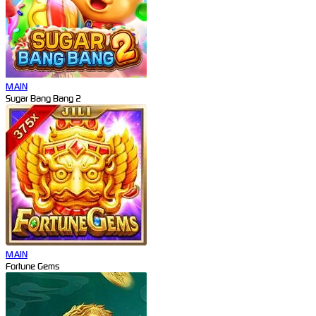
MAIN
Sugar Bang Bang 2
MAIN
Fortune Gems