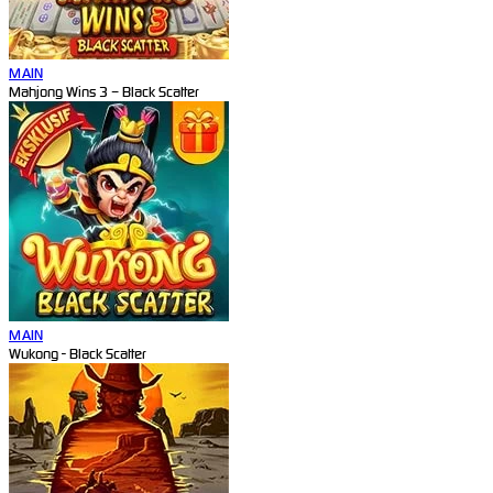
MAIN
Mahjong Wins 3 – Black Scatter
MAIN
Wukong - Black Scatter