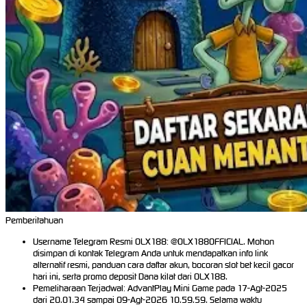
Pemberitahuan
Username Telegram Resmi OLX188: @OLX188OFFICIAL. Mohon
disimpan di kontak Telegram Anda untuk mendapatkan info link
alternatif resmi, panduan cara daftar akun, bocoran slot bet kecil gacor
hari ini, serta promo deposit Dana kilat dari OLX188.
Pemeliharaan Terjadwal: AdvantPlay Mini Game pada 17-Agt-2025
dari 20.01.34 sampai 09-Agt-2026 10.59.59. Selama waktu