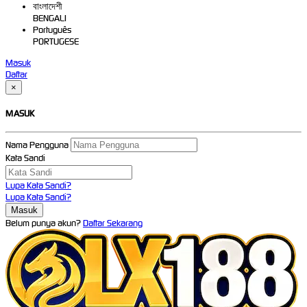
বাংলাদেশী
BENGALI
Português
PORTUGESE
Masuk
Daftar
×
MASUK
Nama Pengguna
Kata Sandi
Lupa Kata Sandi?
Lupa Kata Sandi?
Belum punya akun?
Daftar Sekarang