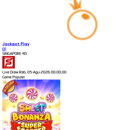
Jackpot
Play
IDR
SINGAPORE 4D
Live Draw Rab, 05-Agu-2026 00.00.00
Game Populer