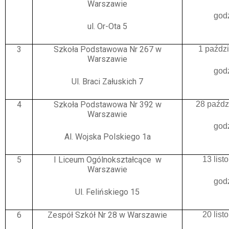
Warszawie
god
ul. Or-Ota 5
3
Szkoła Podstawowa Nr 267 w
1 paźdz
Warszawie
god
Ul. Braci Załuskich 7
4
Szkoła Podstawowa Nr 392 w
28 paźdz
Warszawie
god
Al. Wojska Polskiego 1a
5
I Liceum Ogólnokształcące w
13 lis
Warszawie
god
Ul. Felińskiego 15
6
Zespół Szkół Nr 28 w Warszawie
20 lis