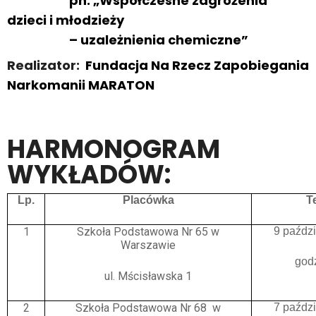
pn. „Współczesne zagrożenia
dzieci i młodzieży
– uzależnienia chemiczne”
Realizator:
Fundacja Na Rzecz Zapobiegania
Narkomanii MARATON
HARMONOGRAM
WYKŁADÓW:
Lp.
Placówka
T
1
Szkoła Podstawowa Nr 65 w
9 paźdz
Warszawie
god
ul. Mścisławska 1
2
Szkoła Podstawowa Nr 68 w
7 paźdz