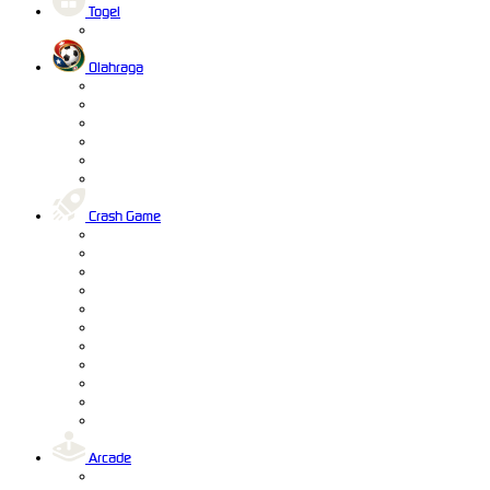
Togel
Olahraga
Crash Game
Arcade