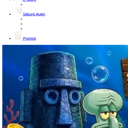
Sabung Ayam
Promosi