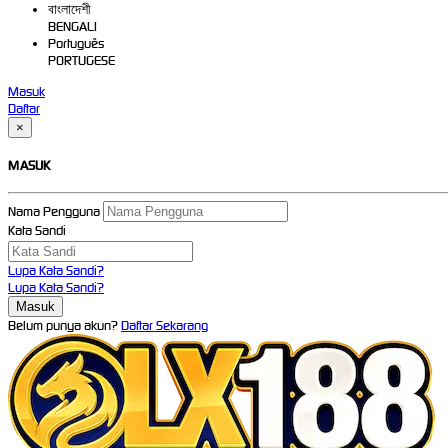
বাংলাদেশী
BENGALI
Português
PORTUGESE
Masuk
Daftar
×
MASUK
Nama Pengguna
Kata Sandi
Lupa Kata Sandi?
Lupa Kata Sandi?
Belum punya akun?
Daftar Sekarang