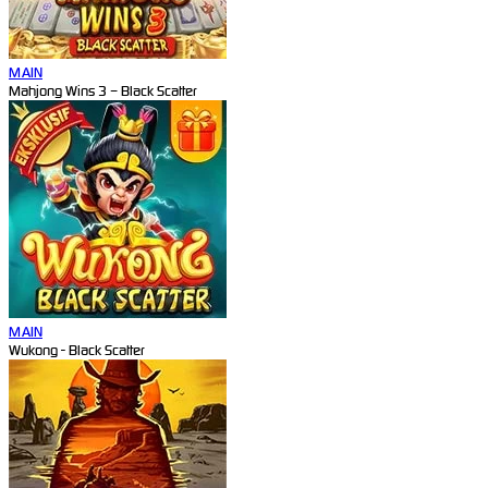
MAIN
Mahjong Wins 3 – Black Scatter
MAIN
Wukong - Black Scatter