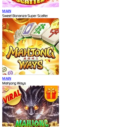
MAIN
Sweet Bonanza Super Scatter
MAIN
Mahjong Ways