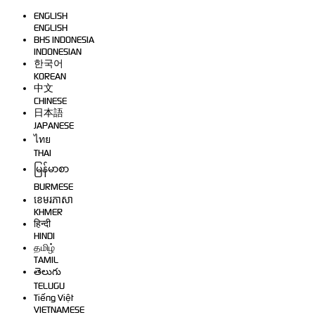
ENGLISH
ENGLISH
BHS INDONESIA
INDONESIAN
한국어
KOREAN
中文
CHINESE
日本語
JAPANESE
ไทย
THAI
မြန်မာစာ
BURMESE
ខេមរភាសា
KHMER
हिन्दी
HINDI
தமிழ்
TAMIL
తెలుగు
TELUGU
Tiếng Việt
VIETNAMESE