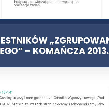
Instytucje powierzające nam i wpierające
realizację zadań
Sprawozdania
y 10-14"
CZESTNIKÓW „ZGRUPOWA
GO“ – KOMAŃCZA 2013.
Sprawozdanie z realizacji progra
y 10-14"
u. Gościny użyczyli nam gospodarze Ośrodka Wypoczynkowego „Pod
TACZ. Miejsce ze wszech stron polecamy i rekomendujemy jako