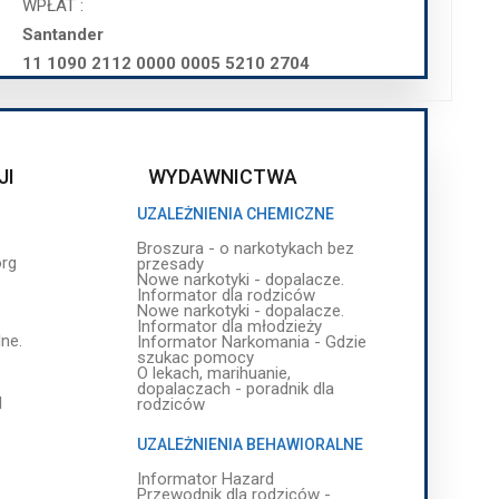
WPŁAT :
Informator dla rodziców
Nowe narkotyki - dopalacze.
Santander
Informator dla młodzieży
ne.
Informator Narkomania - Gdzie
11 1090 2112 0000 0005 5210 2704
szukac pomocy
O lekach, marihuanie,
dopalaczach - poradnik dla
l
rodziców
UZALEŻNIENIA BEHAWIORALNE
JI
WYDAWNICTWA
Informator Hazard
Przewodnik dla rodziców -
UZALEŻNIENIA CHEMICZNE
uzależnienia behawiorlane
Uzależnienia behawioralne
Broszura - o narkotykach bez
przyczyny uzależnień, sposoby
rg
przesady
zaradcze i pomoc
Nowe narkotyki - dopalacze.
Uzależnienia behawioralne -
Informator dla rodziców
rodzaje oraz skala zjawisk a
Nowe narkotyki - dopalacze.
sygnały ostrzegawcze i skutki
Informator dla młodzieży
Niebezpieczny komputer
ne.
Informator Narkomania - Gdzie
Dzieci konsoli - okładka
szukac pomocy
O lekach, marihuanie,
dopalaczach - poradnik dla
l
rodziców
UZALEŻNIENIA BEHAWIORALNE
Informator Hazard
Przewodnik dla rodziców -