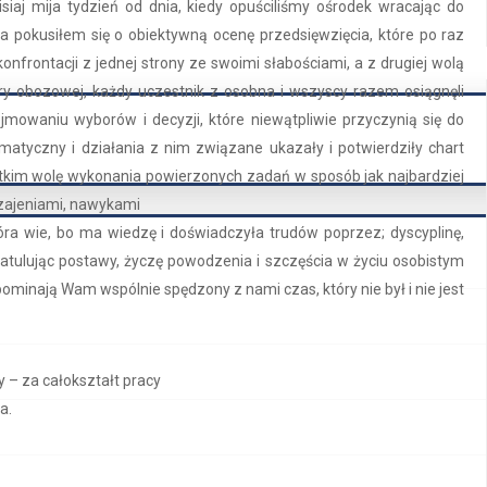
siaj mija tydzień od dnia, kiedy opuściliśmy ośrodek wracając do
 pokusiłem się o obiektywną ocenę przedsięwzięcia, które po raz
onfrontacji z jednej strony ze swoimi słabościami, a z drugiej wolą
adry obozowej, każdy uczestnik z osobna i wszyscy razem osiągnęli
owaniu wyborów i decyzji, które niewątpliwie przyczynią się do
atyczny i działania z nim związane ukazały i potwierdziły chart
tkim wolę wykonania powierzonych zadań w sposób jak najbardziej
czajeniami, nawykami
a wie, bo ma wiedzę i doświadczyła trudów poprzez; dyscyplinę,
atulując postawy, życzę powodzenia i szczęścia w życiu osobistym
ominają Wam wspólnie spędzony z nami czas, który nie był i nie jest
PLACÓWKA WSPARCI
 – za całokształt pracy
Warsztaty twórcze
Wigilia w świetlicy
a.
Wycieczka na lodowisko
Niewidzialna wystawa
Zajęcia twórcze
Filmowe zajęcia psychoedu
Kreda i badminton