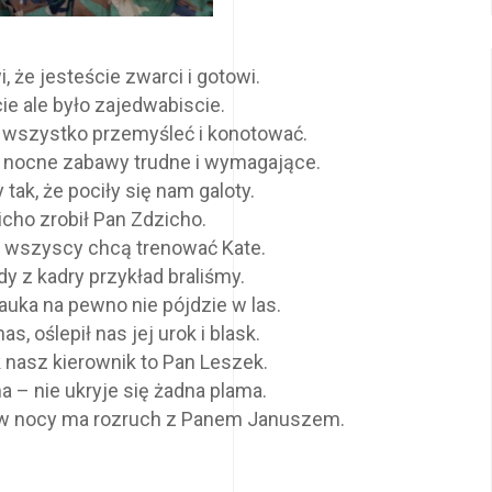
że jesteście zwarci i gotowi.
ie ale było zajedwabiscie.
 wszystko przemyśleć i konotować.
 nocne zabawy trudne i wymagające.
tak, że pociły się nam galoty.
icho zrobił Pan Zdzicho.
 wszyscy chcą trenować Kate.
y z kadry przykład braliśmy.
auka na pewno nie pójdzie w las.
, oślepił nas jej urok i blask.
 nasz kierownik to Pan Leszek.
ŁADY
SZUKASZ INFORMAC
– nie ukryje się żadna plama.
- WAŻNE STRONY
m w nocy ma rozruch z Panem Januszem.
I - plakat
I - materiały
www.kbpn.gov.pl/portal
II - plakat
www.narkomania.org.pl
II - materiały
www.anonimowinarkomani.o
III - plakat
www.programfred.pl