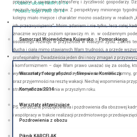
przyjazne z uwagi na atmosferę i życzliwość gospodarzy. Dzi
Pobierz ulotkę PWR 10-14
naszych rodzinnych domów. Z perspektywy minionego tygodnia
Pobierz logo PWR 10-14
Komańcza 2014
kolejny miało miejsce i charakter mocno osadzony w realiach „k
Oferta
ich przezwyciężenia“. Moim zdaniem i nie tylko, lecz całej k
Warsztaty aktywizujące
znacznie wyższy poziom sprawczy m. in. w codziennym podejm
Samorząd Województwa Kujawsko – Pomorskiego
osobistego rozwoju w przyszłości w Waszym życiu. Zakres tem
Pozdrowienia z obozu
ducha i ciała mimo stawianych Wam trudności, a przede wszys
Galeria
profesjonalny. Dwadzieścia jeden dni i nocy zmagań z przyzwy
Piknik KARCELAK
i komformizmem – daje Wam prawo uważać się za osobę, któr
Warsztaty fotograficzno – filmowe w Komańczy
wyrzeczenia i trening psychofizyczny. Jestem z Was dumny, gr
Archiwum
oraz przyjemności na resztę wakacji. Niechaj wspomnienia przyp
Komańcza 2014
stracony. Do zobaczenia w przyszłym roku.
ORGANIZACJA POŻYTKU PUBLICZNEGO
Warsztaty aktywizujące
PS. Serdeczne podziękowania i pozdrowienia dla obozowej kadry
OPP - Informacje
i współpracy w trakcie realizacji przedmiotowego przedsięwzięci
Pozdrowienia z obozu
ZADANIA ZREALIZOWANE W 2025 ROKU
Krajowe Centrum Przeciwdziałania Uzależnieniom
Piknik KARCELAK