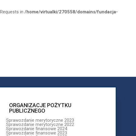
y Requests in
/home/virtualki/270558/domains/fundacja-
ORGANIZACJE POŻYTKU
PUBLICZNEGO
Sprawozdanie merytoryczne 2023
Tel: (22) 620-64-35
Sprawozdanie merytoryczne 2022
Sprawozdanie finansowe 2024
Sprawozdanie finansowe 2023
Sprawozdanie finansowe 2022
ORGANIZACJE POŻYTKU
PUBLICZNEGO
mu PWR 10-14 w roku 2025
Sprawozdanie merytoryczne 2023
Sprawozdanie merytoryczne 2022
Sprawozdanie finansowe 2024
Sprawozdanie finansowe 2023