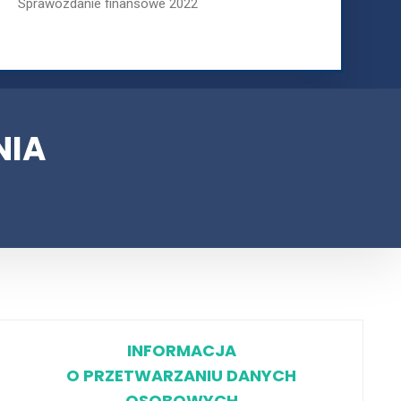
Sprawozdanie finansowe 2022
NIA
mu PWR 10-14 w roku 2025
INFORMACJA
O PRZETWARZANIU DANYCH
OSOBOWYCH