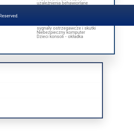
uzależnienia behawiorlane
Uzależnienia behawioralne
przyczyny uzależnień, sposoby
zaradcze i pomoc
Reserved.
Uzależnienia behawioralne -
rodzaje oraz skala zjawisk a
sygnały ostrzegawcze i skutki
Niebezpieczny komputer
Dzieci konsoli - okładka