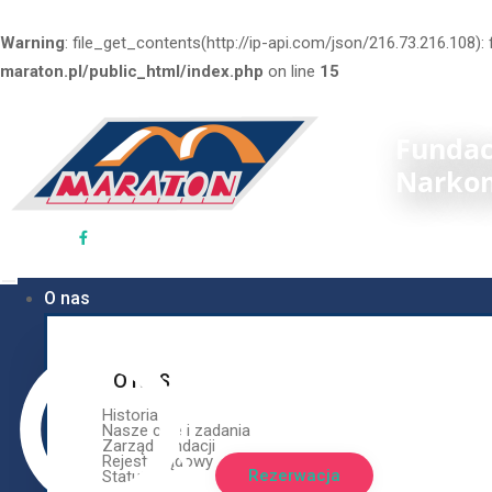
O nas
Warning
: file_get_contents(http://ip-api.com/json/216.73.216.108)
maraton.pl/public_html/index.php
on line
15
O NAS
Historia
Fundac
Nasze cele i zadania
Zarząd fundacji
Narko
Rejestr sądowy
Rezerwacja
Statut
O nas
PWR 10-14
PWR 10 -14
O NAS
Historia
Nasze cele i zadania
Program wzmacniania rodziny 10-14
Zarząd fundacji
Warunki uczestnictwa w szkoleniu
Rejestr sądowy
Rezerwacja
Statut
Materiały edukacyjne