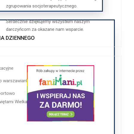
o warszawianka
zgrupowania socjoterapeutycznego.
sportowo
Serdecznie dziękujemy wszystkim naszym
więtami Wielkanocnymi
darczyńcom za okazane nam wsparcie.
A DZIENNEGO
kacyjne
o warszawianka
sportowo
więtami Wielkanocnymi