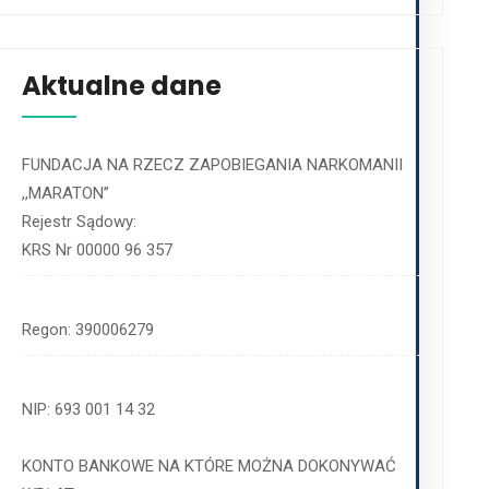
Aktualne dane
FUNDACJA NA RZECZ ZAPOBIEGANIA NARKOMANII
,,MARATON’’
Rejestr Sądowy:
KRS Nr 00000 96 357
Regon: 390006279
JI
WYDAWNICTWA
NIP: 693 001 14 32
UZALEŻNIENIA CHEMICZNE
Broszura - o narkotykach bez
KONTO BANKOWE NA KTÓRE MOŻNA DOKONYWAĆ
rg
przesady
Nowe narkotyki - dopalacze.