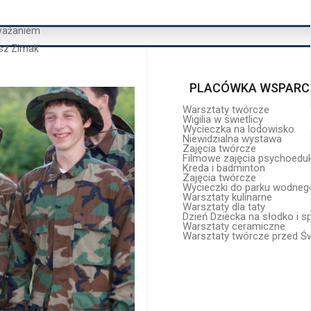
Zajęcia twórcze
Wycieczki do parku wodneg
Warsztaty kulinarne
ważaniem
Warsztaty dla taty
Dzień Dziecka na słodko i 
sz Zimak
Warsztaty ceramiczne
Warsztaty twórcze przed Ś
PLACÓWKA WSPARCI
Warsztaty twórcze
Wigilia w świetlicy
Wycieczka na lodowisko
Niewidzialna wystawa
Zajęcia twórcze
Filmowe zajęcia psychoedu
Kreda i badminton
Zajęcia twórcze
Wycieczki do parku wodneg
Warsztaty kulinarne
Warsztaty dla taty
Dzień Dziecka na słodko i 
Warsztaty ceramiczne
Warsztaty twórcze przed Ś