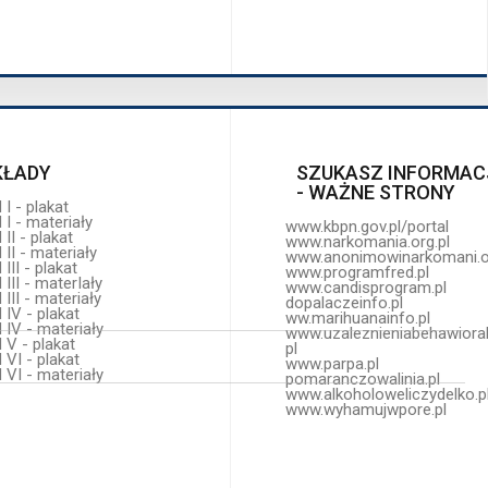
III - materIały
www.candisprogram.pl
III - materiały
dopalaczeinfo.pl
 IV - plakat
ww.marihuanainfo.pl
 IV - materiały
www.uzaleznieniabehawioral
 V - plakat
pl
 VI - plakat
www.parpa.pl
 VI - materiały
pomaranczowalinia.pl
www.alkoholoweliczydelko.p
www.wyhamujwpore.pl
ŁADY
SZUKASZ INFORMAC
- WAŻNE STRONY
I - plakat
I - materiały
www.kbpn.gov.pl/portal
II - plakat
www.narkomania.org.pl
II - materiały
www.anonimowinarkomani.o
III - plakat
www.programfred.pl
III - materIały
www.candisprogram.pl
III - materiały
dopalaczeinfo.pl
 IV - plakat
ww.marihuanainfo.pl
 IV - materiały
www.uzaleznieniabehawioral
 V - plakat
pl
 VI - plakat
www.parpa.pl
 VI - materiały
pomaranczowalinia.pl
www.alkoholoweliczydelko.p
www.wyhamujwpore.pl