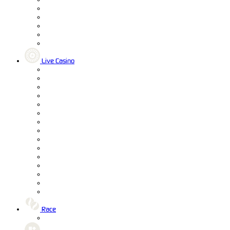
Live Casino
Race