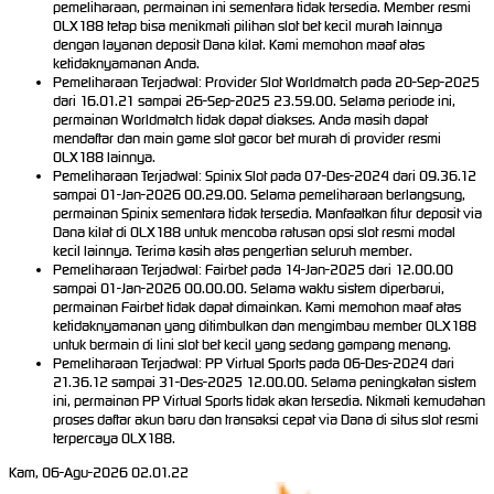
pemeliharaan, permainan ini sementara tidak tersedia. Member resmi
OLX188 tetap bisa menikmati pilihan slot bet kecil murah lainnya
dengan layanan deposit Dana kilat. Kami memohon maaf atas
ketidaknyamanan Anda.
Pemeliharaan Terjadwal: Provider Slot Worldmatch pada 20-Sep-2025
dari 16.01.21 sampai 26-Sep-2025 23.59.00. Selama periode ini,
permainan Worldmatch tidak dapat diakses. Anda masih dapat
mendaftar dan main game slot gacor bet murah di provider resmi
OLX188 lainnya.
Pemeliharaan Terjadwal: Spinix Slot pada 07-Des-2024 dari 09.36.12
sampai 01-Jan-2026 00.29.00. Selama pemeliharaan berlangsung,
permainan Spinix sementara tidak tersedia. Manfaatkan fitur deposit via
Dana kilat di OLX188 untuk mencoba ratusan opsi slot resmi modal
kecil lainnya. Terima kasih atas pengertian seluruh member.
Pemeliharaan Terjadwal: Fairbet pada 14-Jan-2025 dari 12.00.00
sampai 01-Jan-2026 00.00.00. Selama waktu sistem diperbarui,
permainan Fairbet tidak dapat dimainkan. Kami memohon maaf atas
ketidaknyamanan yang ditimbulkan dan mengimbau member OLX188
untuk bermain di lini slot bet kecil yang sedang gampang menang.
Pemeliharaan Terjadwal: PP Virtual Sports pada 06-Des-2024 dari
21.36.12 sampai 31-Des-2025 12.00.00. Selama peningkatan sistem
ini, permainan PP Virtual Sports tidak akan tersedia. Nikmati kemudahan
proses daftar akun baru dan transaksi cepat via Dana di situs slot resmi
terpercaya OLX188.
Kam, 06-Agu-2026 02.01.22