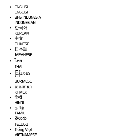
ENGLISH
ENGLISH
BHS INDONESIA
INDONESIAN
한국어
KOREAN
中文
CHINESE
日本語
JAPANESE
ไทย
THAI
မြန်မာစာ
BURMESE
ខេមរភាសា
KHMER
हिन्दी
HINDI
தமிழ்
TAMIL
తెలుగు
TELUGU
Tiếng Việt
VIETNAMESE