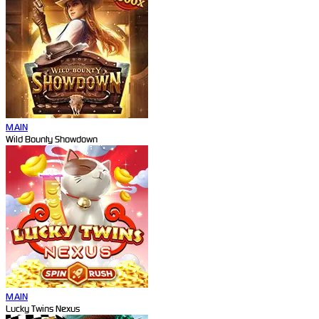
MAIN
Wild Bounty Showdown
MAIN
Lucky Twins Nexus