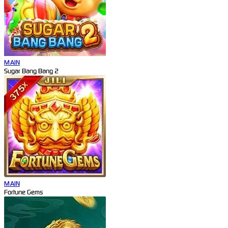
MAIN
Sugar Bang Bang 2
MAIN
Fortune Gems