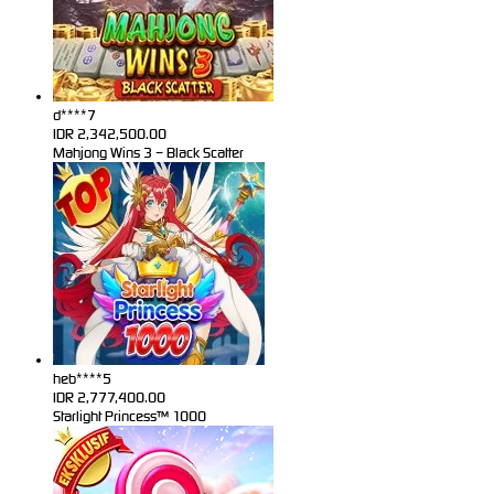
d****7
IDR
2,342,500.00
Mahjong Wins 3 – Black Scatter
heb****5
IDR
2,777,400.00
Starlight Princess™ 1000