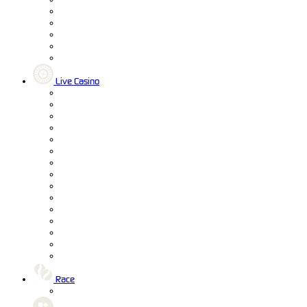
Live Casino
Race