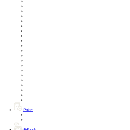
Poker
E-Sports