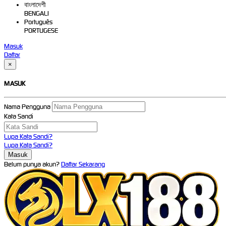
বাংলাদেশী
BENGALI
Português
PORTUGESE
Masuk
Daftar
×
MASUK
Nama Pengguna
Kata Sandi
Lupa Kata Sandi?
Lupa Kata Sandi?
Belum punya akun?
Daftar Sekarang