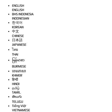
ENGLISH
ENGLISH
BHS INDONESIA
INDONESIAN
한국어
KOREAN
中文
CHINESE
日本語
JAPANESE
ไทย
THAI
မြန်မာစာ
BURMESE
ខេមរភាសា
KHMER
हिन्दी
HINDI
தமிழ்
TAMIL
తెలుగు
TELUGU
Tiếng Việt
VIETNAMESE