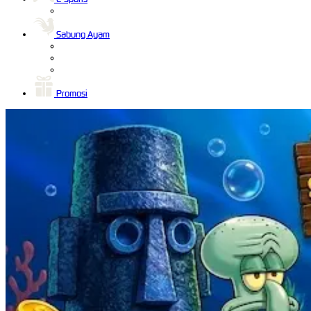
Sabung Ayam
Promosi