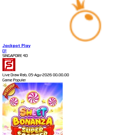
Jackpot
Play
IDR
SINGAPORE 4D
Live Draw Rab, 05-Agu-2026 00.00.00
Game Populer