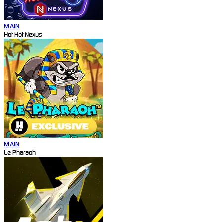
MAIN
Hot Hot Nexus
MAIN
Le Pharaoh