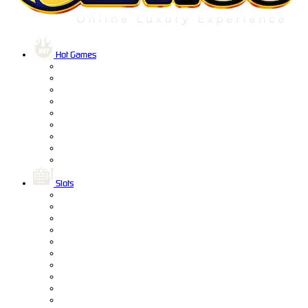
Hot Games
Slots