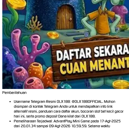
Pemberitahuan
Username Telegram Resmi OLX188: @OLX188OFFICIAL. Mohon
disimpan di kontak Telegram Anda untuk mendapatkan info link
alternatif resmi, panduan cara daftar akun, bocoran slot bet kecil gacor
hari ini, serta promo deposit Dana kilat dari OLX188.
Pemeliharaan Terjadwal: AdvantPlay Mini Game pada 17-Agt-2025
dari 20.01.34 sampai 09-Agt-2026 10.59.59. Selama waktu