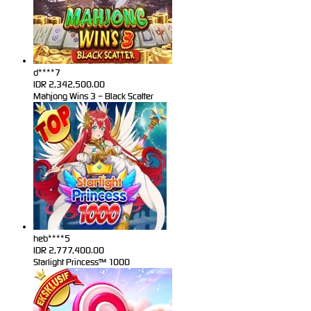
d****7
IDR
2,342,500.00
Mahjong Wins 3 – Black Scatter
heb****5
IDR
2,777,400.00
Starlight Princess™ 1000