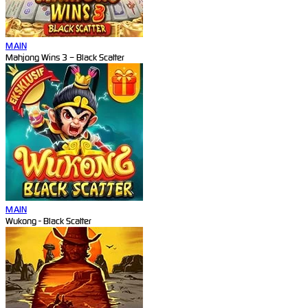
MAIN
Mahjong Wins 3 – Black Scatter
MAIN
Wukong - Black Scatter