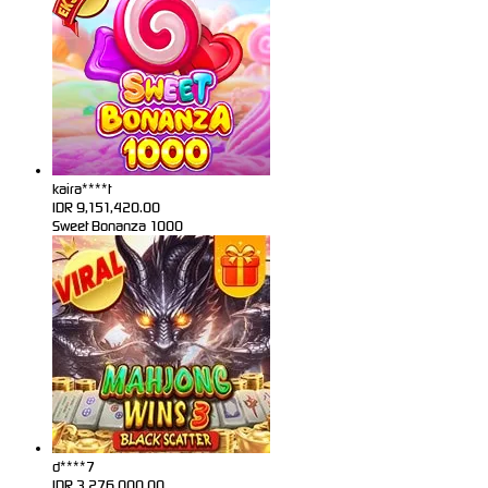
kaira****t
IDR
9,151,420.00
Sweet Bonanza 1000
d****7
IDR
3,276,000.00