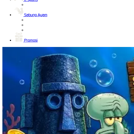
Sabung Ayam
Promosi