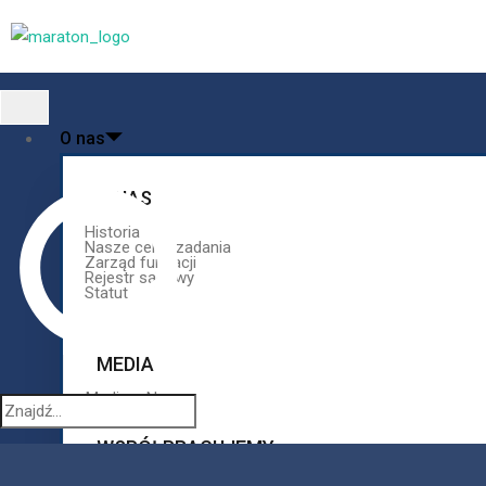
O nas
O NAS
Historia
Nasze cele i zadania
Zarząd fundacji
Rejestr sądowy
Statut
MEDIA
Media o Nas
WSPÓŁPRACUJEMY
Instytucje powierzające nam i wpierające realizację zad