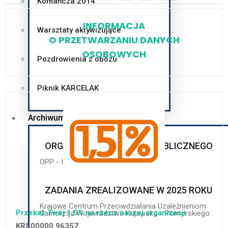
Komańcza 2014
INFORMACJA
Warsztaty aktywizujące
O PRZETWARZANIU DANYCH
OSOBOWYCH
Pozdrowienia z obozu
Piknik KARCELAK
Archiwum
ORGANIZACJA POŻYTKU PUBLICZNEGO
OPP - Informacje
ZADANIA ZREALIZOWANE W 2025 ROKU
Krajowe Centrum Przeciwdziałania Uzależnieniom
Przekaż Twój 1,5% na rzecz naszej organizacji
Samorząd Województwa Kujawsko - Pomorskiego
KRS00000 96357