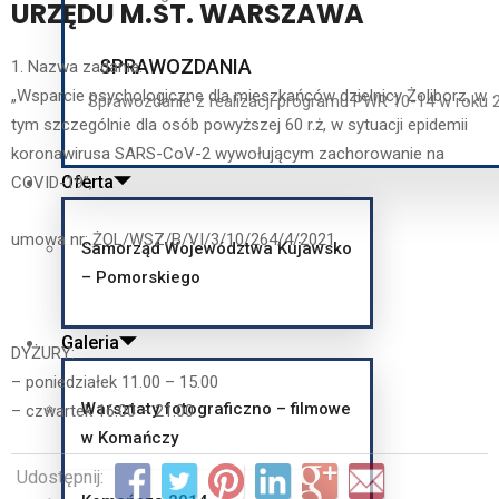
URZĘDU M.ST. WARSZAWA
SPRAWOZDANIA
1. Nazwa zadania:
„Wsparcie psychologiczne dla mieszkańców dzielnicy Żoliborz, w
Sprawozdanie z realizacji programu PWR 10-14 w roku 
tym szczególnie dla osób powyższej 60 r.ż, w sytuacji epidemii
koronawirusa SARS-CoV-2 wywołującym zachorowanie na
Oferta
COVID-19”,
umowa nr: ŻOL/WSZ/B/VI/3/10/264/4/2021
Samorząd Województwa Kujawsko
– Pomorskiego
Galeria
DYŻURY:
– poniedziałek 11.00 – 15.00
Warsztaty fotograficzno – filmowe
– czwartek 16.00 – 21.00
w Komańczy
Udostępnij: