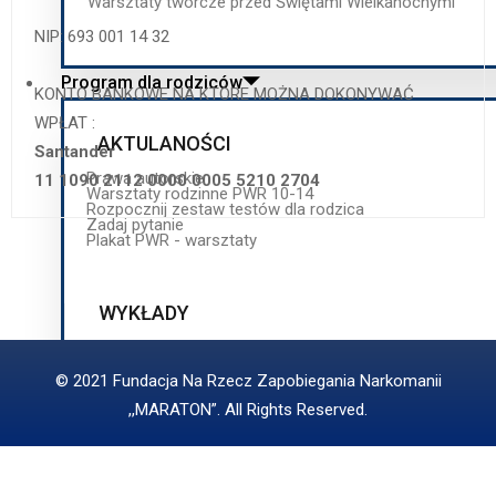
Warsztaty twórcze przed Świętami Wielkanocnymi
NIP: 693 001 14 32
Program dla rodziców
KONTO BANKOWE NA KTÓRE MOŻNA DOKONYWAĆ
WPŁAT :
AKTULANOŚCI
Santander
Prawa autorskie
11 1090 2112 0000 0005 5210 2704
Warsztaty rodzinne PWR 10-14
Rozpocznij zestaw testów dla rodzica
Zadaj pytanie
Plakat PWR - warsztaty
WYKŁADY
Wykład I - plakat
Wykład I - materiały
Wykład II - plakat
© 2021 Fundacja Na Rzecz Zapobiegania Narkomanii
Wykład II - materiały
Wykład III - plakat
,,MARATON”. All Rights Reserved.
Wykład III - materIały
Wykład III - materiały
Wykład IV - plakat
Wykład IV - materiały
Wykład V - plakat