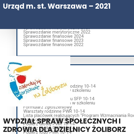
Urząd m. st. Warszawa – 2021
ORGANIZACJE POŻYTKU PUBLICZNEGO
Sprawozdanie merytoryczne 2023
Sprawozdanie merytoryczne 2022
Sprawozdanie finansowe 2024
Sprawozdanie finansowe 2023
Sprawozdanie finansowe 2022
PWR 10-14
PWR 10 -14
Program wzmacniania rodziny 10-14
Warunki uczestnictwa w szkoleniu
Materiały edukacyjne
Rekomendacja programu SFP 10-14
Deklaracja uczestnictwa w szkoleniu
Formularz zgłoszeniowy
Warsztaty rodzinne PWR 10-14
Lista placówek realizujących "Program Wzmacniania Ro
WYDZIAŁ SPRAW SPOŁECZNYCH I
Pobierz plakat PWR 10-14
Pobierz ulotkę PWR 10-14
ZDROWIA DLA DZIELNICY ŻOLIBORZ
Pobierz ulotkę PWR 10-14
Pobierz logo PWR 10-14