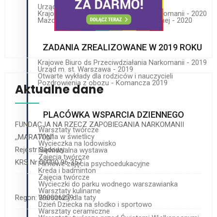
Urząd m. st. Warszawa - 2020
Krajowe Biuro ds Przeciwdziałania Narkomanii - 2020
Mazowieckie Centrum Polityki Społecznej - 2020
ZADANIA ZREALIZOWANE W 2019 ROKU
Krajowe Biuro ds Przeciwdziałania Narkomanii - 2019
Urząd m. st. Warszawa - 2019
Otwarte wykłady dla rodziców i nauczycieli
Pozdrowienia z obozu - Komancza 2019
Aktualne dane
PLACÓWKA WSPARCIA DZIENNEGO
FUNDACJA NA RZECZ ZAPOBIEGANIA NARKOMANII
Warsztaty twórcze
Wigilia w świetlicy
,,MARATON’’
Wycieczka na lodowisko
Rejestr Sądowy:
Niewidzialna wystawa
Zajęcia twórcze
KRS Nr 00000 96 357
Filmowe zajęcia psychoedukacyjne
Kreda i badminton
Zajęcia twórcze
Wycieczki do parku wodnego warszawianka
Warsztaty kulinarne
Warsztaty dla taty
Regon: 390006279
Dzień Dziecka na słodko i sportowo
Warsztaty ceramiczne