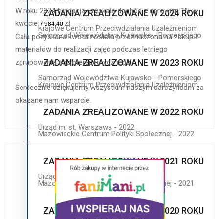
W roku 2024 fundacja uzyskała dochód z darowizn 1% w
ZADANIA ZREALIZOWANE W 2024 ROKU
kwocie
zł
7.984,40
Krajowe Centrum Przeciwdziałania Uzależnieniom
Samorząd Województwa Kujawsko - Pomorskiego
Cała pozyskana kwota została przeznaczona na zakup
materiałów do realizacji zajęć podczas letniego
ZADANIA ZREALIZOWANE W 2023 ROKU
zgrupowania socjoterapeutycznego.
Samorząd Województwa Kujawsko - Pomorskiego
Krajowe Centrum Przeciwdziałania Uzależnieniom
Serdecznie dziękujemy wszystkim naszym darczyńcom za
okazane nam wsparcie.
ZADANIA ZREALIZOWANE W 2022 ROKU
Urząd m. st. Warszawa - 2022
Mazowieckie Centrum Polityki Społecznej - 2022
ZADANIA ZREALIZOWANE W 2021 ROKU
Urząd m. st. Warszawa - 2021
Mazowieckie Centrum Polityki Społecznej - 2021
ZADANIA ZREALIZOWANE W 2020 ROKU